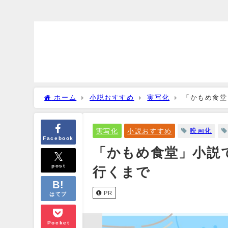
ホーム
小説おすすめ
実写化
「かもめ食堂
映画化
実写化
小説おすすめ
Facebook
「かもめ食堂」小説
post
行くまで
PR
はてブ
Pocket