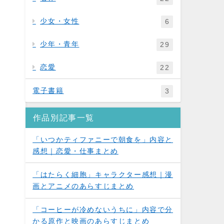
少女・女性
6
少年・青年
29
恋愛
22
電子書籍
3
作品別記事一覧
「いつかティファニーで朝食を」内容と
感想｜恋愛・仕事まとめ
「はたらく細胞」キャラクター感想｜漫
画とアニメのあらすじまとめ
「コーヒーが冷めないうちに」内容で分
かる原作と映画のあらすじまとめ