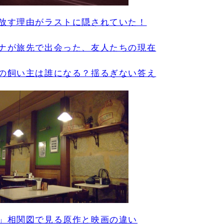
放す理由がラストに隠されていた！
ナが旅先で出会った、友人たちの現在
の飼い主は誰になる？揺るぎない答え
」相関図で見る原作と映画の違い