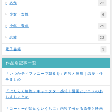
名作
22
少女・女性
6
少年・青年
29
恋愛
22
電子書籍
3
作品別記事一覧
「いつかティファニーで朝食を」内容と感想｜恋愛・仕
事まとめ
「はたらく細胞」キャラクター感想｜漫画とアニメのあ
らすじまとめ
「コーヒーが冷めないうちに」内容で分かる原作と映画