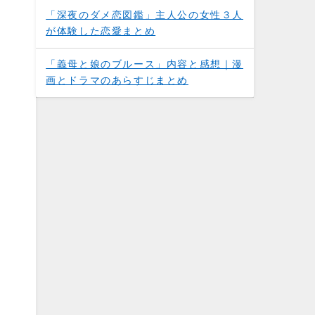
「深夜のダメ恋図鑑」主人公の女性３人
が体験した恋愛まとめ
「義母と娘のブルース」内容と感想｜漫
画とドラマのあらすじまとめ