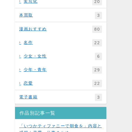
実写化
20
本買取
3
漫画おすすめ
80
名作
22
少女・女性
6
少年・青年
29
恋愛
22
電子書籍
3
作品別記事一覧
「いつかティファニーで朝食を」内容と