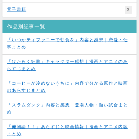
電子書籍
3
作品別記事一覧
「いつかティファニーで朝食を」内容と感想｜恋愛・仕
事まとめ
「はたらく細胞」キャラクター感想｜漫画とアニメのあ
らすじまとめ
「コーヒーが冷めないうちに」内容で分かる原作と映画
のあらすじまとめ
「スラムダンク」内容と感想｜登場人物・熱い試合まと
め
「俺物語！！」あらすじと映画情報｜漫画とアニメ内容
まとめ