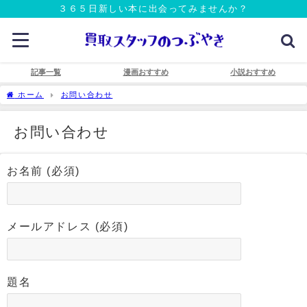
３６５日新しい本に出会ってみませんか？
記事一覧
漫画おすすめ
小説おすすめ
ホーム
お問い合わせ
お問い合わせ
お名前 (必須)
メールアドレス (必須)
題名