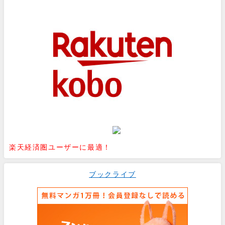
楽天経済圏ユーザーに最適！
ブックライブ