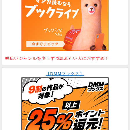
幅広いジャンルを少しずつ読みたい人におすすめ！
【DMMブックス】