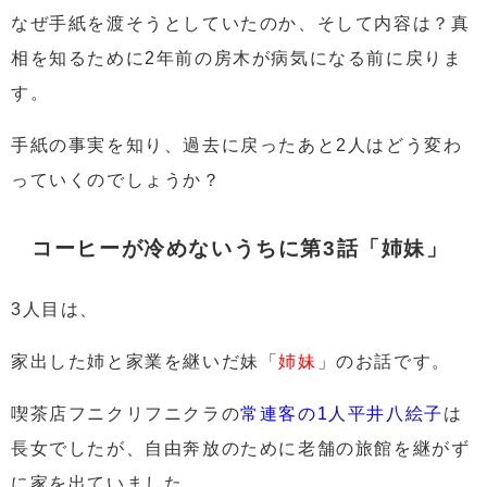
なぜ手紙を渡そうとしていたのか、そして内容は？真
相を知るために2年前の房木が病気になる前に戻りま
す。
手紙の事実を知り、過去に戻ったあと2人はどう変わ
っていくのでしょうか？
コーヒーが冷めないうちに第3話「姉妹」
3人目は、
家出した姉と家業を継いだ妹
「
姉妹
」
のお話です。
喫茶店フニクリフニクラの
常連客の1人平井八絵子
は
長女でしたが、自由奔放のために老舗の旅館を継がず
に家を出ていました。