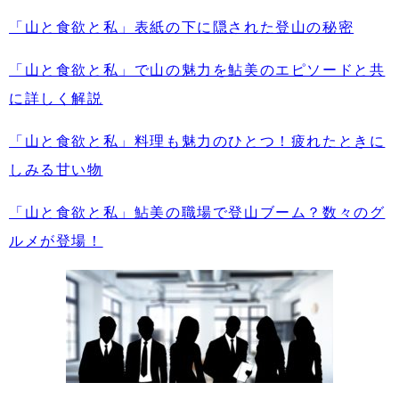
「山と食欲と私」表紙の下に隠された登山の秘密
「山と食欲と私」で山の魅力を鮎美のエピソードと共
に詳しく解説
「山と食欲と私」料理も魅力のひとつ！疲れたときに
しみる甘い物
「山と食欲と私」鮎美の職場で登山ブーム？数々のグ
ルメが登場！