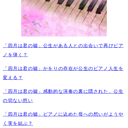
「四月は君の嘘」公生がある人との出会いで再びピア
ノを弾く？
「四月は君の嘘」かをりの存在が公生のピアノ人生を
変える？
「四月は君の嘘」感動的な演奏の裏に隠された、公生
の切ない想い
「四月は君の嘘」ピアノに込めた母への想いがようや
く実を結ぶ？