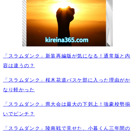
「スラムダンク」新装再編版が気になる！通常版と内
容は違うの？
「スラムダンク」桜木花道バスケ部に入った理由がか
なり軽かった
「スラムダンク」県大会は最大の下剋上！強豪校勢揃
いでピンチ？
「スラムダンク」陵南戦で見せた、小暮くん三年間の