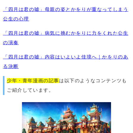
「四月は君の嘘」母親の姿とかをりが重なってしまう
公生の心理
「四月は君の嘘」病気に挑むかをりに力をくれた公生
の演奏
「四月は君の嘘」内容はいよいよ佳境へ｜かをりのあ
る決断
少年・青年漫画の記事
は以下のようなコンテンツも
ご紹介しています。