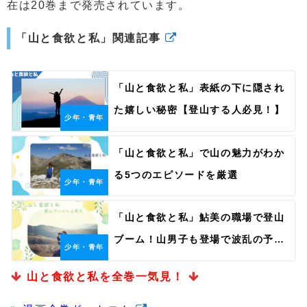
在は20巻まで発売されています。
「山と食欲と私」関連記事
「山と食欲と私」表紙の下に隠され
た嬉しい秘密【登山する人必見！】
少年・青年
「山と食欲と私」で山の魅力がわか
る5つのエピソードを厳選
少年・青年
「山と食欲と私」鮎美の職場で登山
ブーム！山男子も登場で波乱の予
少年・青年
感？
山と食欲と私を全巻一気見！