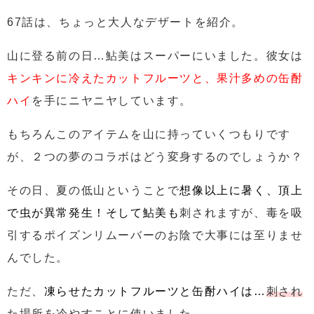
67話は、ちょっと大人なデザートを紹介。
山に登る前の日…鮎美はスーパーにいました。彼女は
キンキンに冷えたカットフルーツと、果汁多めの缶酎
ハイ
を手にニヤニヤしています。
もちろんこのアイテムを山に持っていくつもりです
が、
２つの夢のコラボはどう変身するのでしょうか？
その日、夏の低山ということで
想像以上に暑く、頂上
で虫が異常発生！そして鮎美も
刺されますが、
毒を吸
引するポイズンリムーバーのお陰で大事には至りませ
んでした。
ただ、
凍らせたカットフルーツと缶酎ハイは…
刺され
た場所を冷やすことに使いました。