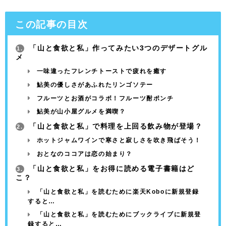
この記事の目次
「山と食欲と私」作ってみたい3つのデザートグル
1.
メ
一味違ったフレンチトーストで疲れを癒す
鮎美の優しさがあふれたリンゴソテー
フルーツとお酒がコラボ！フルーツ酎ポンチ
鮎美が山小屋グルメを満喫？
「山と食欲と私」で料理を上回る飲み物が登場？
2.
ホットジャムワインで寒さと寂しさを吹き飛ばそう！
おとなのココアは恋の始まり？
「山と食欲と私」をお得に読める電子書籍はど
3.
こ？
「山と食欲と私」を読むために楽天Koboに新規登録
すると…
「山と食欲と私」を読むためにブックライブに新規登
録すると…