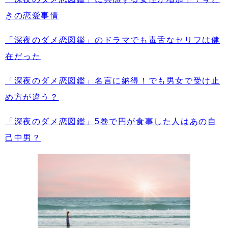
きの恋愛事情
「深夜のダメ恋図鑑」のドラマでも毒舌なセリフは健
在だった
「深夜のダメ恋図鑑」名言に納得！でも男女で受け止
め方が違う？
「深夜のダメ恋図鑑」5巻で円が食事した人はあの自
己中男？