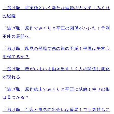
「逃げ恥」事実婚という新たな結婚のカタチ｜みくり
の戦略
「逃げ恥」原作でみくりと平匡の関係がバレた！予測
不能の展開へ
「逃げ恥」風見の登場で恋の嵐の予感！平匡は平常心
を保てるか？
「逃げ恥」恋がいよいよ動き出す！２人の関係に変化
が現れる
「逃げ恥」原作結末でみくりと平匡に試練！幸せの形
は見つかる？
「逃げ恥」百合と風見の出会いは最悪！でも気持ちに