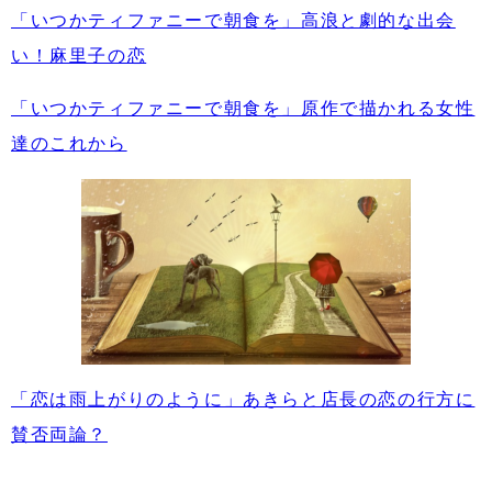
「いつかティファニーで朝食を」高浪と劇的な出会
い！麻里子の恋
「いつかティファニーで朝食を」原作で描かれる女性
達のこれから
「恋は雨上がりのように」あきらと店長の恋の行方に
賛否両論？