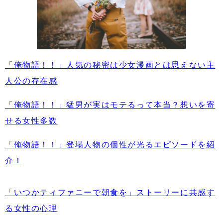
「俺物語！！」人気の秘密は少女漫画とは思えない主
人公の存在感
「俺物語！！」猛男が実はモテるって本当？想いを寄
せる女性多数
「俺物語！！」登場人物の個性が光るエピソードを紹
介！
「いつかティファニーで朝食を」ストーリーに共感す
る女性の心理