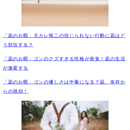
「凪のお暇」元カレ慎二の信じられない行動に凪はど
う対抗する？
「凪のお暇」ゴンのクズすぎる性格が発覚！凪の生活
が激変する
「凪のお暇」ゴンの優しさは中毒になる？凪、依存か
らの脱却！